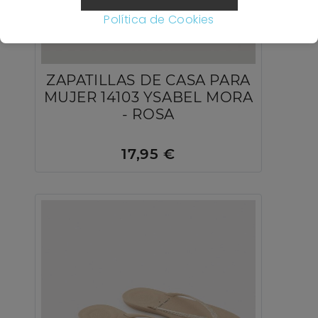
Política de Cookies
ZAPATILLAS DE CASA PARA
MUJER 14103 YSABEL MORA
- ROSA
17,95 €