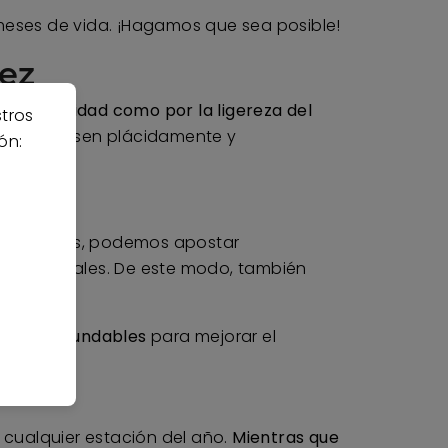
meses de vida. ¡Hagamos que sea posible!
dez
r su suavidad como por la ligereza del
stros
asa descansen plácidamente y
ón:
s más peques, podemos apostar
los materiales. De este modo, también
on desenfundables
para mejorar el
cualquier estación del año.
Mientras que