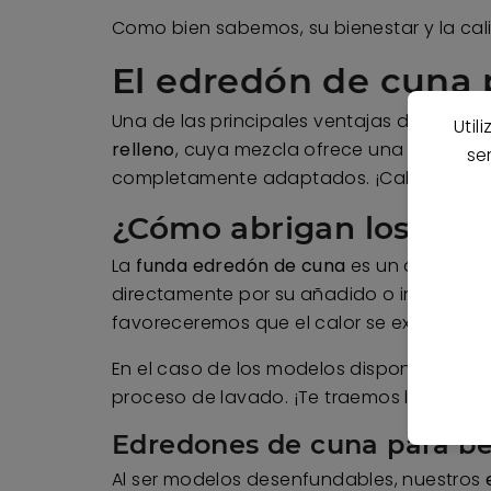
Como bien sabemos, su bienestar y la cal
El edredón de cuna 
Una de las principales ventajas del
edredó
Util
relleno
, cuya mezcla ofrece una calidez 
se
completamente adaptados. ¡Calor sin ag
¿Cómo abrigan los edr
La
funda edredón de cuna
es un aislante 
directamente por su añadido o incluir sáb
favoreceremos que el calor se extienda 
En el caso de los modelos disponibles en
proceso de lavado. ¡Te traemos los mejore
Edredones de cuna para be
Al ser modelos desenfundables, nuestros