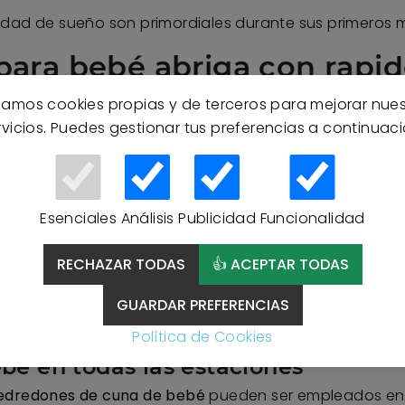
idad de sueño son primordiales durante sus primeros 
para bebé abriga con rapi
n para cuna
está relacionada con el
confort, tanto po
izamos cookies propias y de terceros para mejorar nue
corporal rapidísima para que los más peques de la c
rvicios. Puedes gestionar tus preferencias a continuaci
obios!
edones para cuna?
Esenciales
Análisis
Publicidad
Funcionalidad
maravilloso en las noches más frías del año. Para lo
anas de algodón 100% para proteger su piel del frío y 
RECHAZAR TODAS
👍 ACEPTAR TODAS
de manera uniforme y evitando aumentar el peso.
 la web también están
elaborados en algodón 100% y s
GUARDAR PREFERENCIAS
s diseños y materiales!
Política de Cookies
bé en todas las estaciones
edredones de cuna de bebé
pueden ser empleados en 