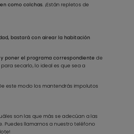
túen como colchas
. ¡Están repletos de
idad, bastará con airear la habitación
te y poner el programa correspondiente
de
ara secarlo, lo ideal es que sea a
 De este modo los mantendrás impolutos
uáles son las que más se adecúan a las
. Puedes llamarnos a nuestro teléfono
dote!