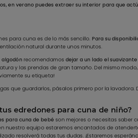
cos, en verano puedes extraer su interior para que ac
nes para cuna es de lo más sencillo.
Para su disponibil
entilación natural durante unos minutos.
 algodón
recomendamos
dejar a un lado el suavizan
atura y las prendas de gran tamaño. Del mismo modo, p
eviamente su etiqueta!
gas que guardarlos, pásalos primero por la lavadora.
tus edredones para cuna de niño?
s para cuna de bebé
son mejores o necesitas saber c
 en nuestro equipo estaremos encantados de atenderte
lizado resolverá todas tus dudas. ¡Estaremos esperán