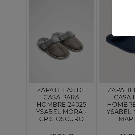
ZAPATILLAS DE
ZAPATIL
CASA PARA
CASA 
HOMBRE 24025
HOMBRE
YSABEL MORA -
YSABEL 
GRIS OSCURO
MAR