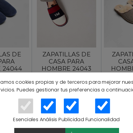
LAS DE
ZAPATILLAS DE
ZAPAT
PARA
CASA PARA
CAS
 24044
HOMBRE 24043
HOMBR
MORA -
YSABEL MORA -
YSABE
izamos cookies propias y de terceros para mejorar nue
INO
ÚNICO
Ú
rvicios. Puedes gestionar tus preferencias a continuaci
5 €
19,95 €
18
Esenciales
Análisis
Publicidad
Funcionalidad