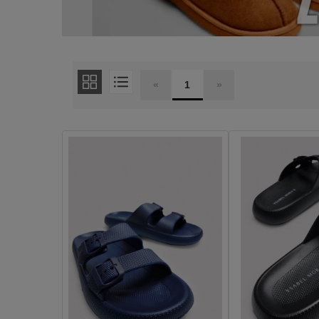
«
1
»