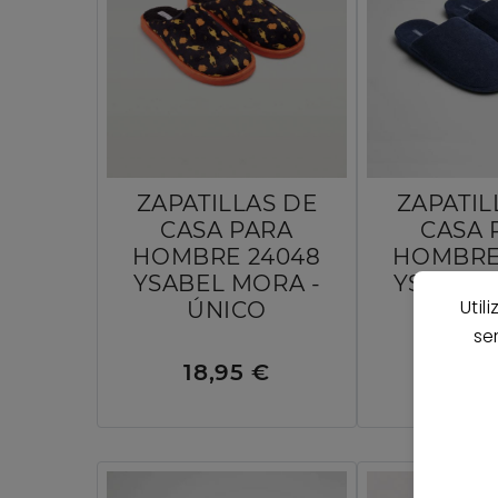
ZAPATILLAS DE
ZAPATIL
CASA PARA
CASA 
HOMBRE 24048
HOMBRE
YSABEL MORA -
YSABEL 
Util
ÚNICO
MAR
se
18,95 €
18,9