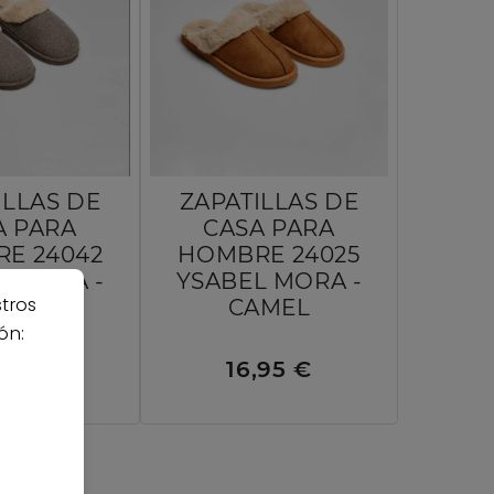
ILLAS DE
ZAPATILLAS DE
A PARA
CASA PARA
E 24042
HOMBRE 24025
L MORA -
YSABEL MORA -
stros
NICO
CAMEL
ón:
,95 €
16,95 €