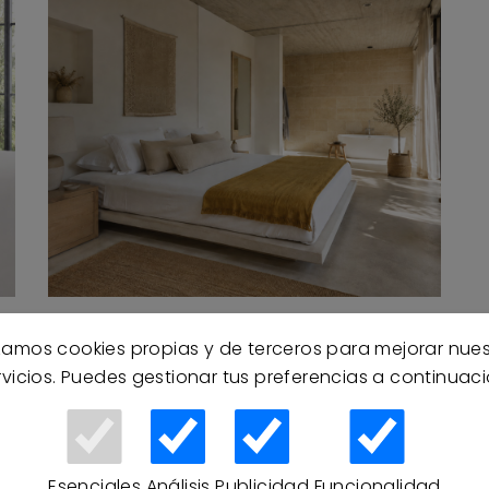
Cómo mantener el dormitorio
izamos cookies propias y de terceros para mejorar nue
or
fresco en verano: guía práctica
rvicios. Puedes gestionar tus preferencias a continuaci
para dormir mejor cuando hace
calor
19/05/2026
de
Dormir con calor puede arruinar el descanso, pero
Esenciales
Análisis
Publicidad
Funcionalidad