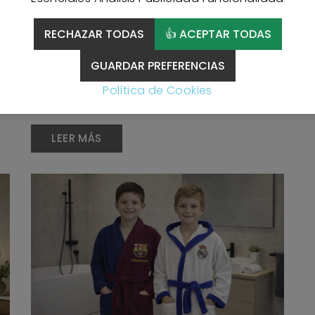
muchas veces el problema no está solo en la
n
temperatura de la habitación. La ropa de cama, los
RECHAZAR TODAS
👍 ACEPTAR TODAS
tejidos, el protector del colchón y las capas que
utilizas también influyen mucho. En esta guía te
GUARDAR PREFERENCIAS
explicamos cómo mantener el dormitorio fresco
Política de Cookies
en verano con soluciones reales, sencillas y fáciles
de aplicar.
LEER MÁS