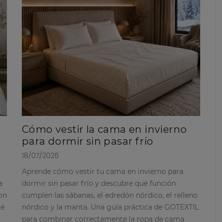
Cómo vestir la cama en invierno
para dormir sin pasar frío
18/07/2026
Aprende cómo vestir tu cama en invierno para
a
dormir sin pasar frío y descubre qué función
on
cumplen las sábanas, el edredón nórdico, el relleno
ué
nórdico y la manta. Una guía práctica de GOTEXTIL
para combinar correctamente la ropa de cama