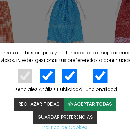
izamos cookies propias y de terceros para mejorar nue
20 % Descuento
20 % Descue
rvicios. Puedes gestionar tus preferencias a continuaci
pan tela
dada con
Bolsa de
Samaruc
Bolsa de Pan 61300
BH T
Esenciales
Análisis
Publicidad
Funcionalidad
NARANJA
BH TEXTIL - AZUL
GR
RECHAZAR TODAS
👍 ACEPTAR TODAS
5 €
4,76 €
4,
5,95 €
5
GUARDAR PREFERENCIAS
Política de Cookies