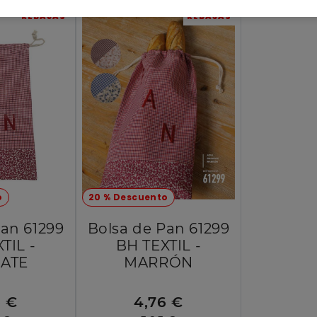
REBAJAS
REBAJAS
o
20 % Descuento
Pan 61299
Bolsa de Pan 61299
TIL -
BH TEXTIL -
ATE
MARRÓN
6 €
4,76 €