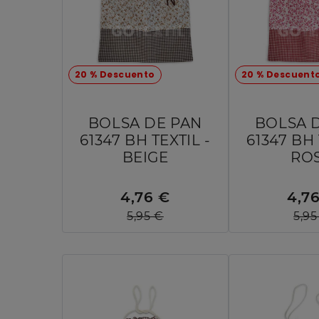
20 % Descuento
20 % Descuent
BOLSA DE PAN
BOLSA 
61347 BH TEXTIL -
61347 BH 
BEIGE
RO
4,76 €
4,7
5,95 €
5,95