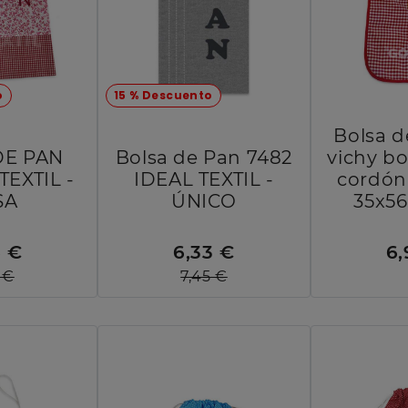
o
15 % Descuento
Bolsa d
DE PAN
Bolsa de Pan 7482
vichy b
TEXTIL -
IDEAL TEXTIL -
cordón
SA
ÚNICO
35x56
6 €
6,33 €
6,
 €
7,45 €