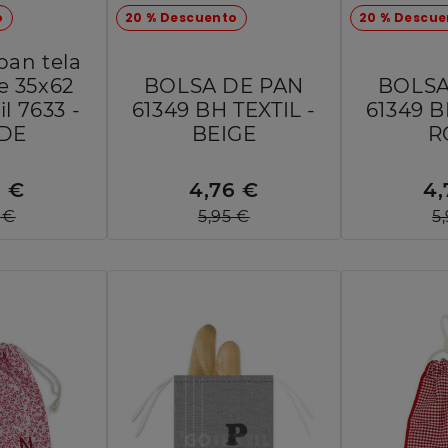
o
20 % Descuento
20 % Descue
pan tela
le 35x62
BOLSA DE PAN
BOLSA
il 7633 -
61349 BH TEXTIL -
61349 B
DE
BEIGE
R
6 €
4,76 €
4,
 €
5,95 €
5