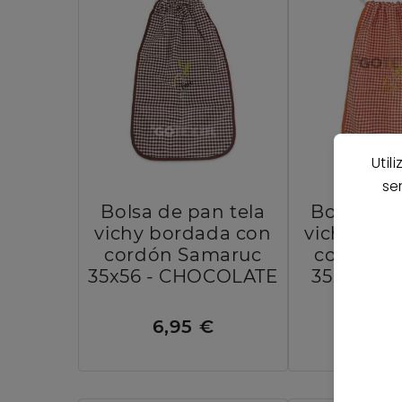
Util
se
Bolsa de pan tela
Bolsa de 
vichy bordada con
vichy bor
cordón Samaruc
cordón 
35x56 - CHOCOLATE
35x56 - 
6,95 €
6,9