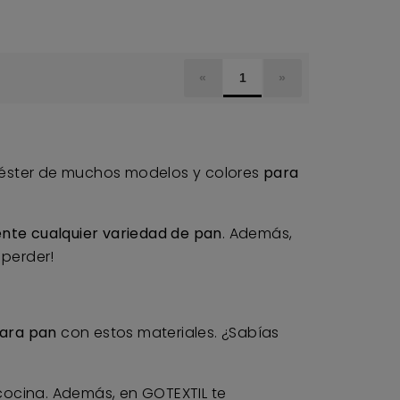
«
1
»
éster de muchos modelos y colores
para
nte cualquier variedad de pan
. Además,
 perder!
para pan
con estos materiales. ¿Sabías
cocina. Además, en GOTEXTIL te