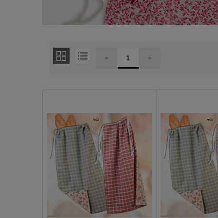
«
1
»