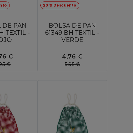
nto
20 % Descuento
 DE PAN
BOLSA DE PAN
H TEXTIL -
61349 BH TEXTIL -
OJO
VERDE
76 €
4,76 €
,95 €
5,95 €