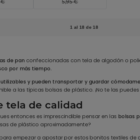
 €
5,95 €
1 al 18 de 18
ras de pan
confeccionadas con tela de algodón o poli
esco por más tiempo.
eutilizables y pueden transportar y guardar cómodame
ible a las típicas bolsas de plástico. ¡No te las puedes
e tela de calidad
Pues entonces es imprescindible pensar en las
bolsas 
olsas de plástico aproximadamente?
ara empezar a apostar por estos bonitos textiles de 