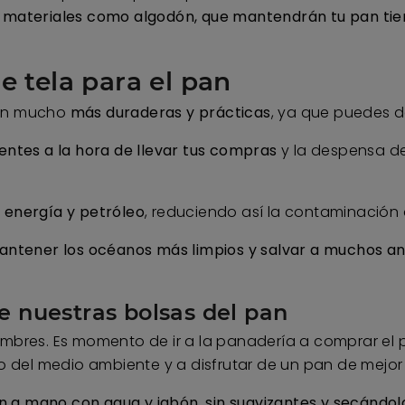
e
materiales como algodón, que mantendrán tu pan tie
e tela para el pan
son mucho
más duraderas y prácticas
, ya que puedes de
entes a la hora de llevar tus compras
y la despensa de
 energía y petróleo
, reduciendo así la contaminación d
ntener los océanos más limpios y salvar a muchos a
e nuestras bolsas del pan
es. Es momento de ir a la panadería a comprar el pan
del medio ambiente y a disfrutar de un pan de mejor 
 mano con agua y jabón, sin suavizantes y secándolas 