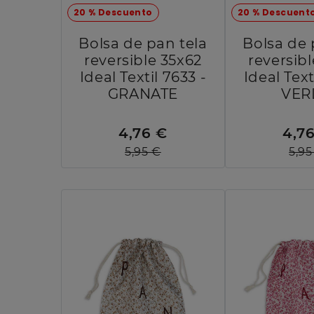
20 % Descuento
20 % Descuent
Bolsa de pan tela
Bolsa de 
reversible 35x62
reversib
Ideal Textil 7633 -
Ideal Text
GRANATE
VER
4,76 €
4,7
5,95 €
5,95