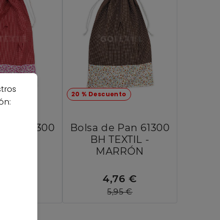
stros
nto
20 % Descuento
ón:
 Pan 61300
Bolsa de Pan 61300
EXTIL -
BH TEXTIL -
ANATE
MARRÓN
76 €
4,76 €
,95 €
5,95 €