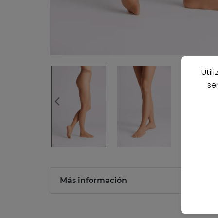
Util
se
Más información