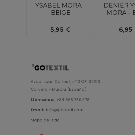
YSABEL MORA -
DENIER 
BEIGE
MORA - 
5,95 €
6,95
Avda. Juan Carlos I, nº 3 CP: 30153
Corvera - Murcia (España)
Llámanos:
+34 868 780 678
Email:
info@gotextil.com
Mapa del sitio