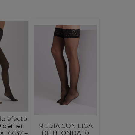
do efecto
0 denier
MEDIA CON LIGA
a 16637 –
DE BLONDA 10