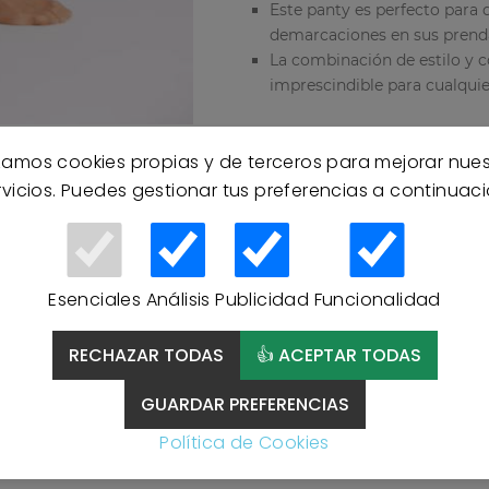
Este panty es perfecto para
demarcaciones en sus prend
La combinación de estilo y 
imprescindible para cualquie
izamos cookies propias y de terceros para mejorar nue
rvicios. Puedes gestionar tus preferencias a continuaci
Esenciales
Análisis
Publicidad
Funcionalidad
RECHAZAR TODAS
👍 ACEPTAR TODAS
GUARDAR PREFERENCIAS
Política de Cookies