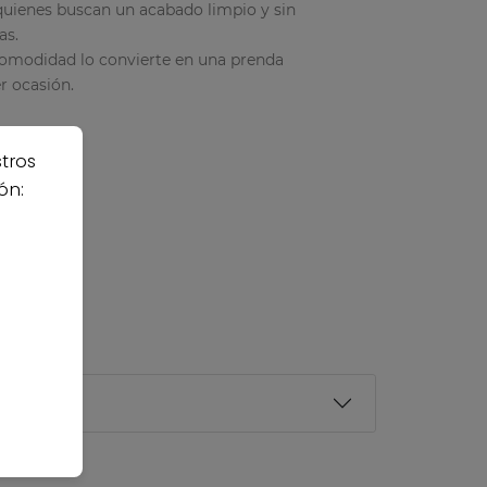
 quienes buscan un acabado limpio y sin
as.
comodidad lo convierte en una prenda
r ocasión.
stros
ón: