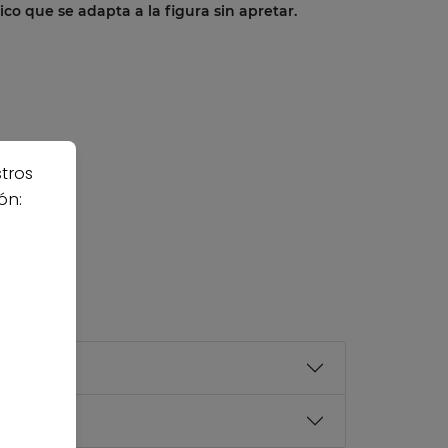
stico que se adapta a la figura sin apretar.
stros
ón: