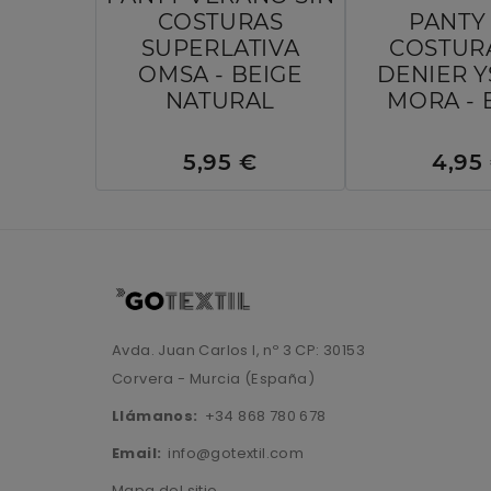
COSTURAS
PANTY 
SUPERLATIVA
COSTUR
OMSA - BEIGE
DENIER 
NATURAL
MORA - 
5,95 €
4,95
Avda. Juan Carlos I, nº 3 CP: 30153
Corvera - Murcia (España)
Llámanos:
+34 868 780 678
Email:
info@gotextil.com
Mapa del sitio