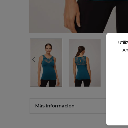
Util
se
Más información