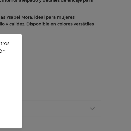
Interior afelpado y detalles de encaje para
as Ysabel Mora: ideal para mujeres
o y calidez. Disponible en colores versátiles
stros
ón: