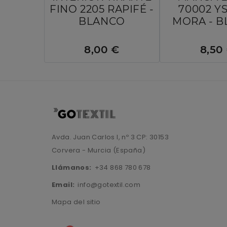
FINO 2205 RAPIFÉ -
70002 Y
BLANCO
MORA - 
8,00 €
8,50
Avda. Juan Carlos I, nº 3 CP: 30153
Corvera - Murcia (España)
Llámanos:
+34 868 780 678
Email:
info@gotextil.com
Mapa del sitio