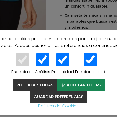
mangas Ysabel Mora 70006. 
un confort inigualable.
Camiseta térmica sin mang
imparables que buscan estil
y modernos.
izamos cookies propias y de terceros para mejorar nue
rvicios. Puedes gestionar tus preferencias a continuaci
Esenciales
Análisis
Publicidad
Funcionalidad
RECHAZAR TODAS
👍 ACEPTAR TODAS
GUARDAR PREFERENCIAS
Política de Cookies