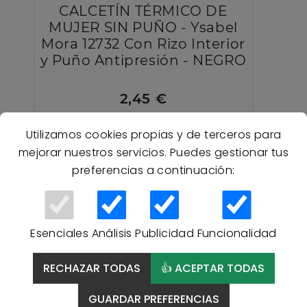
CALCETÍN TÉRMICO DE
MUJER SIN PUÑO - Ysabel
Mora 12732 Con Rizo Interior
y Puño Antipresión - NEGRO
2,45 €
Utilizamos cookies propias y de terceros para
mejorar nuestros servicios. Puedes gestionar tus
OFERTA
preferencias a continuación:
Esenciales
Análisis
Publicidad
Funcionalidad
RECHAZAR TODAS
👍 ACEPTAR TODAS
GUARDAR PREFERENCIAS