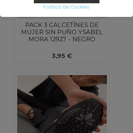
Política de Cookies
PACK 3 CALCETÍNES DE
MUJER SIN PUÑO YSABEL
MORA 12927 - NEGRO
3,95 €