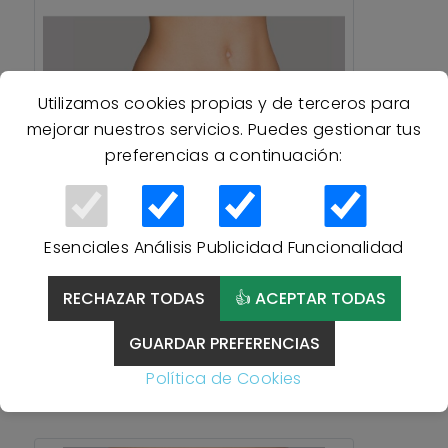
Utilizamos cookies propias y de terceros para
mejorar nuestros servicios. Puedes gestionar tus
preferencias a continuación:
Esenciales
Análisis
Publicidad
Funcionalidad
RECHAZAR TODAS
👍 ACEPTAR TODAS
TANGA HILO ENCAJE
NEGRO 135 NAIARA - NEGRO
GUARDAR PREFERENCIAS
Política de Cookies
3,95 €