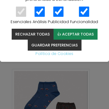
Esenciales
Análisis
Publicidad
Funcionalidad
CALCETINES PLANETA
RECHAZAR TODAS
👍 ACEPTAR TODAS
FRÁGIL. KLANDESTINE
SOCKS - AZUL
GUARDAR PREFERENCIAS
Política de Cookies
5,99 €