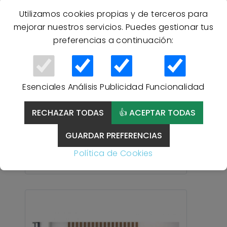
Utilizamos cookies propias y de terceros para
mejorar nuestros servicios. Puedes gestionar tus
preferencias a continuación:
15 % Descuento
Esenciales
Análisis
Publicidad
Funcionalidad
Manta Mora HARMONY J33
Estampada Gris - Alto
RECHAZAR TODAS
👍 ACEPTAR TODAS
Volumen - GRIS
GUARDAR PREFERENCIAS
58,61 €
Política de Cookies
68,95 €