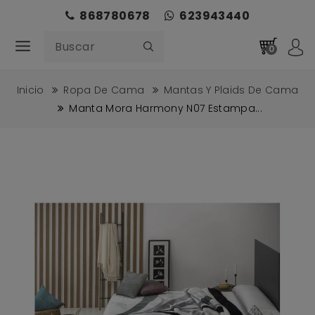
868780678
623943440
0
Inicio
Ropa De Cama
Mantas Y Plaids De Cama
Manta Mora Harmony N07 Estampa...