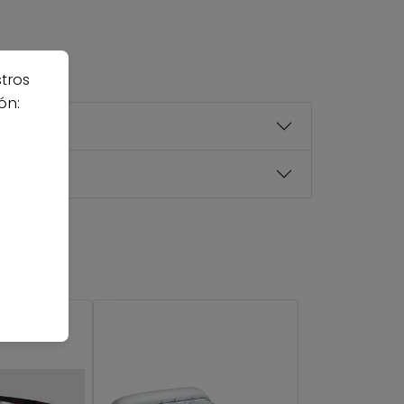
stros
ón: