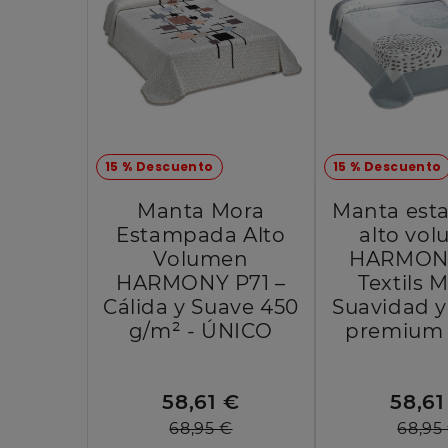
15 % Descuento
15 % Descuento
Manta Mora
Manta es
Estampada Alto
alto vo
Volumen
HARMON
HARMONY P71 –
Textils 
Cálida y Suave 450
Suavidad y
g/m² - ÚNICO
premium 
58,61 €
58,61
68,95 €
68,95