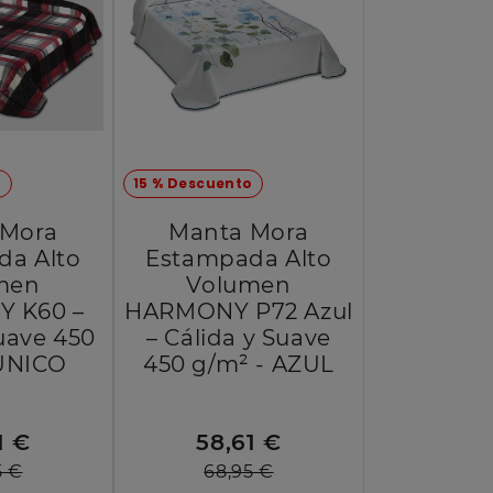
o
15 % Descuento
 Mora
Manta Mora
da Alto
Estampada Alto
men
Volumen
 K60 –
HARMONY P72 Azul
uave 450
– Cálida y Suave
 ÚNICO
450 g/m² - AZUL
1 €
58,61 €
5 €
68,95 €