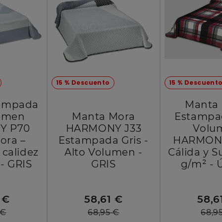
15 % Descuento
15 % Descuent
tampada
Manta
lumen
Manta Mora
Estampa
Y P70
HARMONY J33
Volu
Mora –
Estampada Gris -
HARMONY
 calidez
Alto Volumen -
Cálida y S
- GRIS
GRIS
g/m² -
 €
58,61 €
58,6
 €
68,95 €
68,9