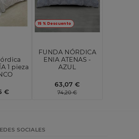
15 % Descuento
FUNDA NÓRDICA
órdica
ENIA ATENAS -
A 1 pieza
AZUL
ANCO
63,07 €
5 €
74,20 €
EDES SOCIALES