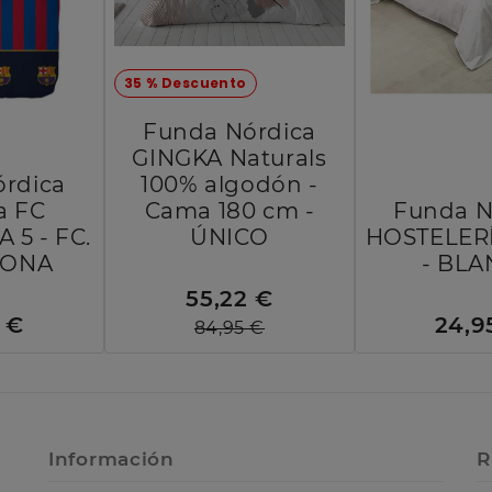
35 % Descuento
Funda Nórdica
GINGKA Naturals
rdica
100% algodón -
a FC
Cama 180 cm -
Funda N
5 - FC.
ÚNICO
HOSTELERÍ
LONA
- BL
55,22 €
 €
24,9
84,95 €
Información
R