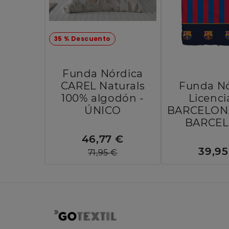
35 % Descuento
Funda Nórdica
CAREL Naturals
Funda Nó
100% algodón -
Licenci
ÚNICO
BARCELONA 
BARCE
46,77 €
39,95
71,95 €