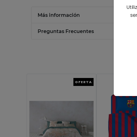
Util
se
Más información
Preguntas Frecuentes
OFERTA