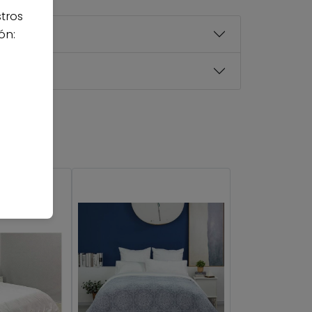
stros
ón: