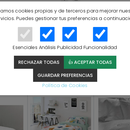
izamos cookies propias y de terceros para mejorar nue
rvicios. Puedes gestionar tus preferencias a continuaci
Esenciales
Análisis
Publicidad
Funcionalidad
RECHAZAR TODAS
👍 ACEPTAR TODAS
Productos Relacionados
GUARDAR PREFERENCIAS
Política de Cookies
OFERTA