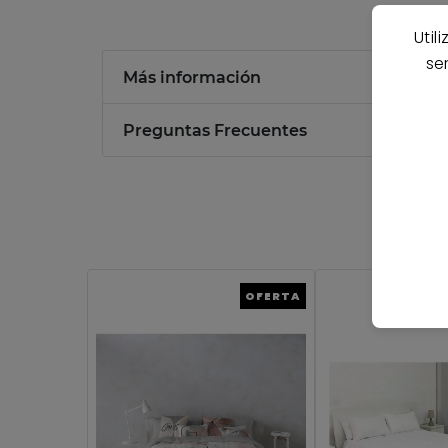
Util
se
Más información
Preguntas Frecuentes
OFERTA