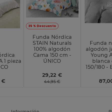
35 % Descuento
Funda Nórdica
STAIN Naturals
Funda n
100% algodón
algodón 
rdica
Cama 150 cm -
Young 
 1 pieza
ÚNICO
blanca
NCO
150/180 
29,22 €
 €
87,0
44,95 €
Información
R