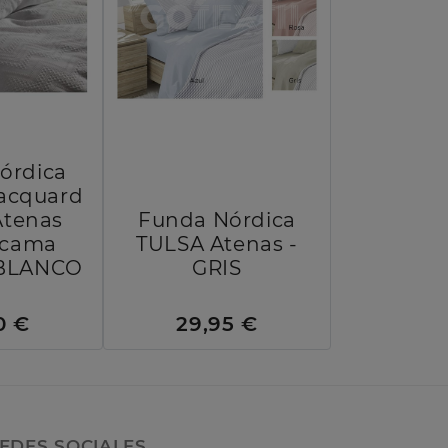
órdica
jacquard
Atenas
Funda Nórdica
 cama
TULSA Atenas -
- BLANCO
GRIS
0 €
29,95 €
EDES SOCIALES