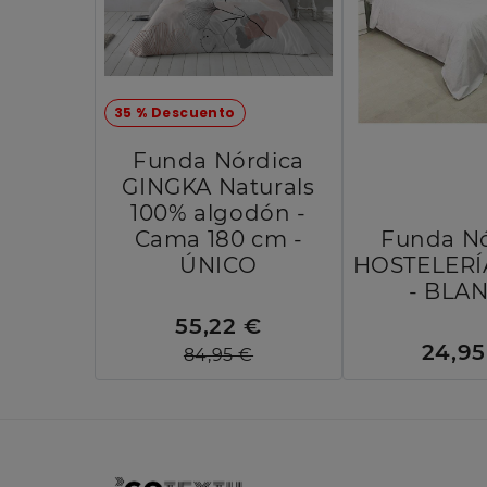
35 % Descuento
Funda Nórdica
GINGKA Naturals
100% algodón -
Cama 180 cm -
Funda Nó
ÚNICO
HOSTELERÍA
- BLA
55,22 €
24,95
84,95 €