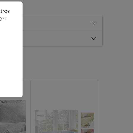
stros
ón: