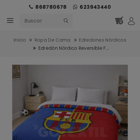
868780678
623943440
0
Inicio
Ropa De Cama
Edredones Nórdicos
Edredón Nórdico Reversible F...