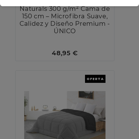
Edredón Nórdico Poeme
Naturals 300 g/m² Cama de
150 cm – Microfibra Suave,
Calidez y Diseño Premium -
ÚNICO
48,95 €
OFERTA