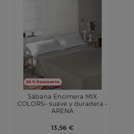
20 % Descuento
Sábana Encimera MIX
COLORS– suave y duradera -
ARENA
13,56 €