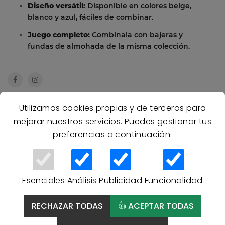
Diseño versátil:
Disponible en colores beige,
blanco y azul, fáciles de combinar.
Juego completo:
Combínala con bajeras y
fundas de almohada de la misma colección.
Utilizamos cookies propias y de terceros para
Más información
mejorar nuestros servicios. Puedes gestionar tus
preferencias a continuación:
Preguntas Frecuentes
Productos Relacionados
Esenciales
Análisis
Publicidad
Funcionalidad
RECHAZAR TODAS
👍 ACEPTAR TODAS