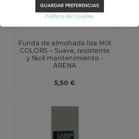
GUARDAR PREFERENCIAS
Política de Cookies
Funda de almohada lisa MIX
COLORS – Suave, resistente
y fácil mantenimiento -
ARENA
5,50 €