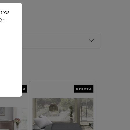
stros
ón:
OFERTA
OFERTA