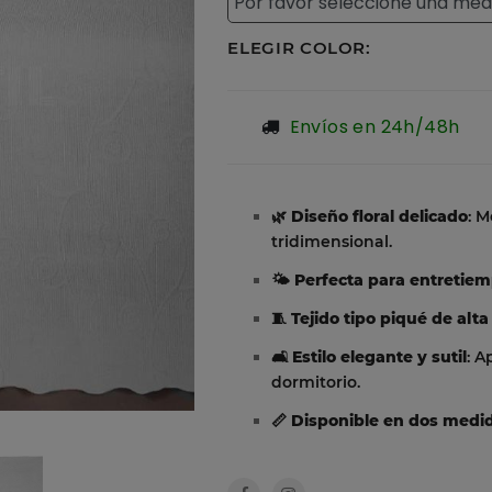
ELEGIR COLOR:
Envíos en 24h/48h
🌿
Diseño floral delicado
: M
tridimensional.
🌤️
Perfecta para entretie
🧵
Tejido tipo piqué de alta
🛋️
Estilo elegante y sutil
: A
dormitorio.
📏
Disponible en dos medi