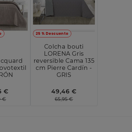
o
25 % Descuento
Colcha bouti
LORENA Gris
acquard
reversible Cama 135
votextil
cm Pierre Cardín -
RRÓN
GRIS
6 €
49,46 €
0 €
65,95 €