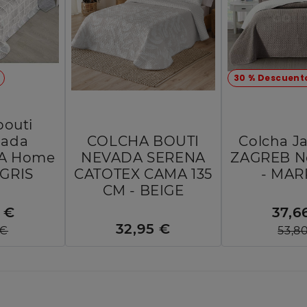
30 % Descuent
bouti
pada
COLCHA BOUTI
Colcha J
A Home
NEVADA SERENA
ZAGREB No
 GRIS
CATOTEX CAMA 135
- MA
CM - BEIGE
 €
37,6
32,95 €
 €
53,8