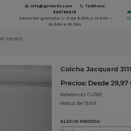
info@gotextil.com
Teléfono:
868780678
Atención gratuita: L-V de 9:30h a 14:00h -
D
16:00h a 19.30h
De Verano
Colcha Jacquard 3111
Precios:
Desde 29,97 
Referencia: CJ31112
Marca: BH TEXTIL
ELEGIR MEDIDA: