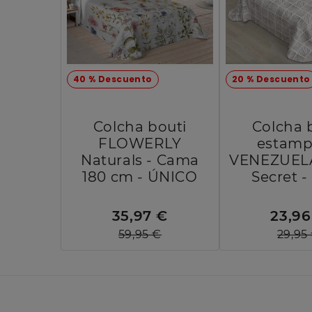
40 % Descuento
20 % Descuento
Colcha bouti
Colcha 
FLOWERLY
estam
Naturals - Cama
VENEZUEL
180 cm - ÚNICO
Secret -
35,97 €
23,96
59,95 €
29,95