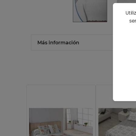
Util
se
Más información