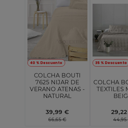
40 % Descuento
35 % Descuento
COLCHA BOUTI
7625 NIJAR DE
COLCHA BO
VERANO ATENAS -
TEXTILES 
NATURAL
BEI
39,99 €
29,22
66,65 €
44,95