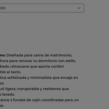
no:
Diseñada para cama de matrimonio,
ahora para renovar tu dormitorio con estilo.
bado ultrasuave que aporta confort
le al tacto.
tica sofisticada y minimalista que encaja en
os.
ti ligera, transpirable y resistente que
s lavado.
rpora 2 fundas de cojín coordinadas para un
so.