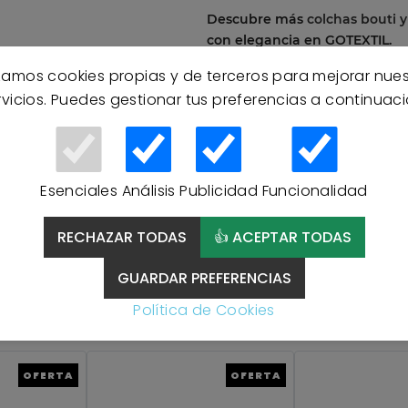
Descubre más
colchas bouti 
con elegancia en GOTEXTIL.
izamos cookies propias y de terceros para mejorar nue
rvicios. Puedes gestionar tus preferencias a continuaci
Esenciales
Análisis
Publicidad
Funcionalidad
RECHAZAR TODAS
👍 ACEPTAR TODAS
GUARDAR PREFERENCIAS
Productos Relacionados
Política de Cookies
OFERTA
OFERTA