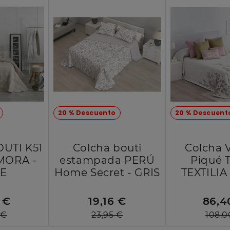
20 % Descuento
20 % Descuent
UTI K51
Colcha bouti
Colcha 
MORA -
estampada PERÚ
Piqué 
GE
Home Secret - GRIS
TEXTILIA
 €
19,16 €
86,4
 €
23,95 €
108,0