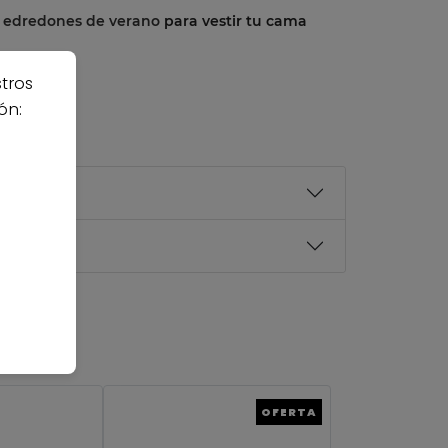
y edredones de verano
para vestir tu cama
stros
ón:
OFERTA