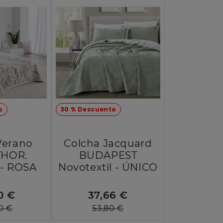
o
30 % Descuento
Verano
Colcha Jacquard
THOR.
BUDAPEST
 - ROSA
Novotextil - ÚNICO
0 €
37,66 €
0 €
53,80 €