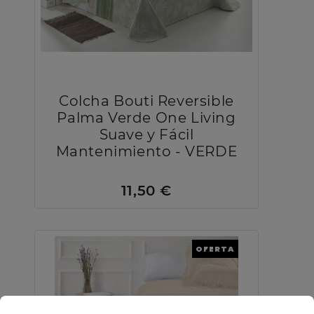
Colcha Bouti Reversible
Palma Verde One Living
Suave y Fácil
Mantenimiento - VERDE
11,50 €
OFERTA