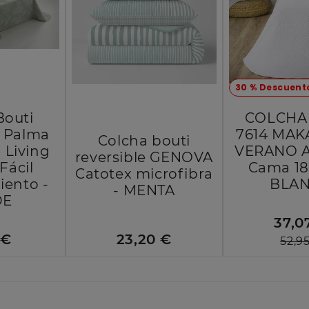
30 % Descuent
Bouti
COLCHA
e Palma
7614 MAK
Colcha bouti
 Living
VERANO A
reversible GENOVA
Fácil
Cama 18
Catotex microfibra
ento -
BLA
- MENTA
DE
37,0
 €
23,20 €
52,9