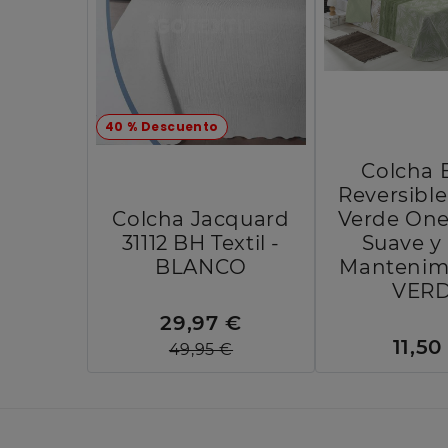
40 % Descuento
Colcha 
Reversibl
Colcha Jacquard
Verde One
31112 BH Textil -
Suave y 
BLANCO
Mantenimi
VER
29,97 €
11,50
49,95 €