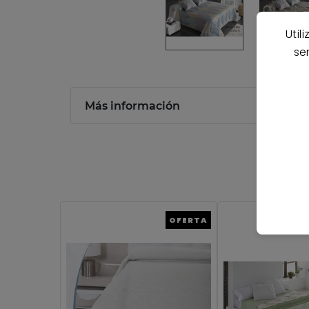
Util
se
Más información
OFERTA