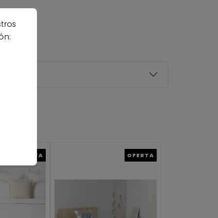
stros
ón:
OFERTA
OFERTA