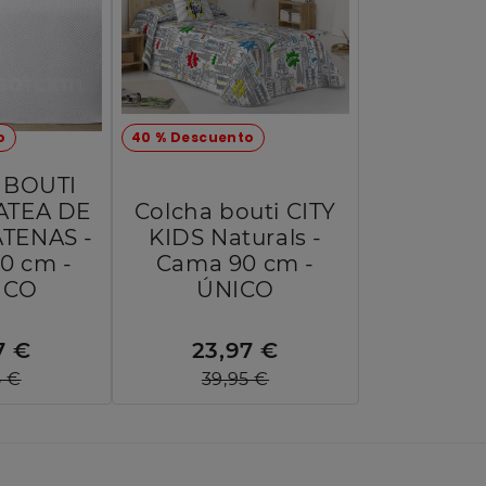
o
40 % Descuento
 BOUTI
ATEA DE
Colcha bouti CITY
TENAS -
KIDS Naturals -
0 cm -
Cama 90 cm -
NCO
ÚNICO
7 €
23,97 €
5 €
39,95 €