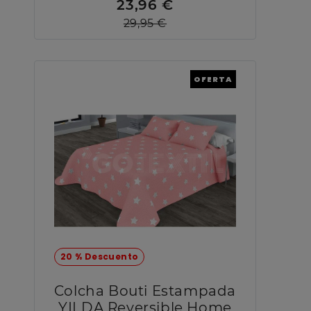
23,96 €
29,95 €
OFERTA
20 % Descuento
Colcha Bouti Estampada
YILDA Reversible Home