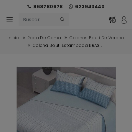
868780678
623943440
0
Inicio
Ropa De Cama
Colchas Bouti De Verano
Colcha Bouti Estampada BRASIL ...