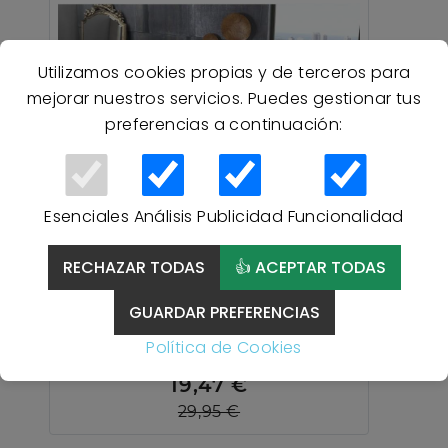
Utilizamos cookies propias y de terceros para
mejorar nuestros servicios. Puedes gestionar tus
preferencias a continuación:
Esenciales
Análisis
Publicidad
Funcionalidad
35 % Descuento
RECHAZAR TODAS
👍 ACEPTAR TODAS
Colcha bouti estampada
FLORA Tela Marinera -
GUARDAR PREFERENCIAS
ÚNICO
Política de Cookies
19,47 €
29,95 €