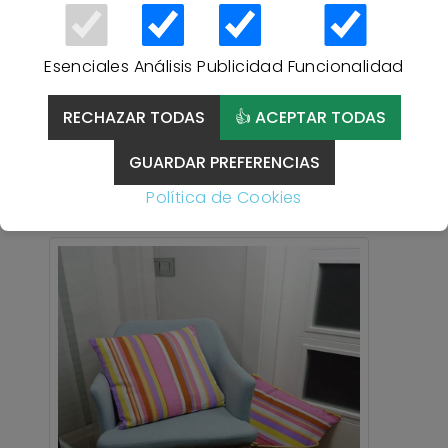
Esenciales
Análisis
Publicidad
Funcionalidad
FUNDA DE COJÍN DIGITAL
45X45cm MARCAVI 19-060 -
RECHAZAR TODAS
👍 ACEPTAR TODAS
ÚNICO
GUARDAR PREFERENCIAS
4,95 €
Política de Cookies