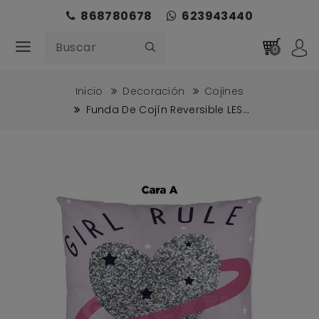
868780678
623943440
0
Inicio
Decoración
Cojines
Funda De Cojín Reversible LES...