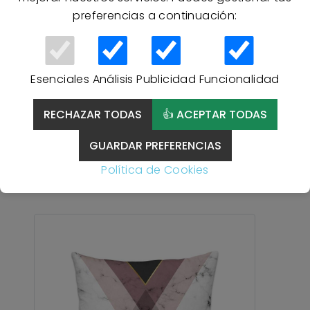
preferencias a continuación:
20 % Descuento
Esenciales
Análisis
Publicidad
Funcionalidad
Cojín decorativo terciopelo
21-067 45X45cm MARCAVI -
RECHAZAR TODAS
👍 ACEPTAR TODAS
ÚNICO
GUARDAR PREFERENCIAS
10,32 €
Política de Cookies
12,90 €