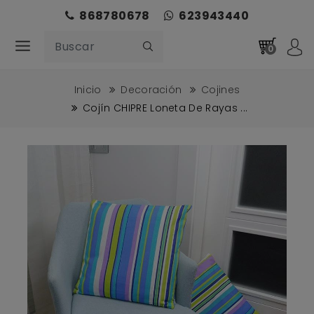
868780678
623943440
0
Inicio
Decoración
Cojines
Cojín CHIPRE Loneta De Rayas ...