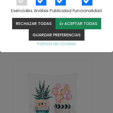
Esenciales
Análisis
Publicidad
Funcionalidad
RECHAZAR TODAS
👍 ACEPTAR TODAS
Cojín decorativo 21-041
45X45cm MARCAVI - ÚNICO
GUARDAR PREFERENCIAS
Política de Cookies
9,95 €