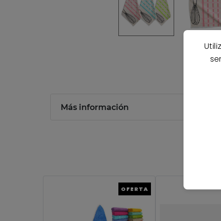
Util
se
Más información
OFERTA