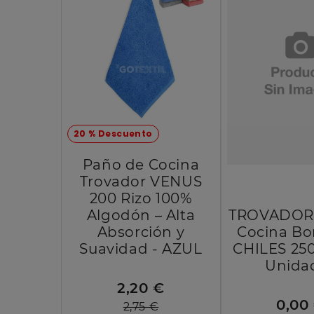
20 % Descuento
Paño de Cocina
Trovador VENUS
200 Rizo 100%
Algodón – Alta
TROVADOR 
Absorción y
Cocina Bo
Suavidad - AZUL
CHILES 250
Unida
2,20 €
0,00
2,75 €