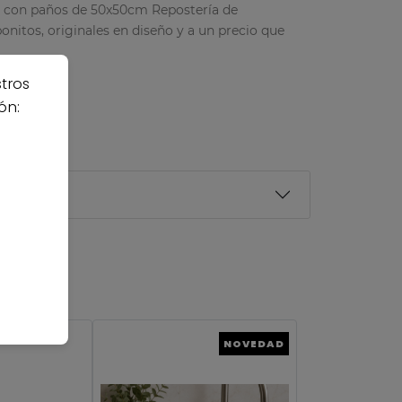
a con paños de 50x50cm Repostería de
onitos, originales en diseño y a un precio que
stros
ón:
NOVEDAD