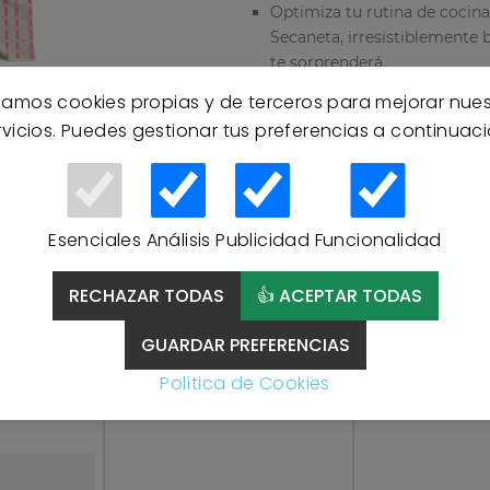
Optimiza tu rutina de cocin
Secaneta, irresistiblemente b
te sorprenderá.
¡Envío 24 Horas!
izamos cookies propias y de terceros para mejorar nue
rvicios. Puedes gestionar tus preferencias a continuaci
Esenciales
Análisis
Publicidad
Funcionalidad
RECHAZAR TODAS
👍 ACEPTAR TODAS
Productos Relacionados
GUARDAR PREFERENCIAS
Política de Cookies