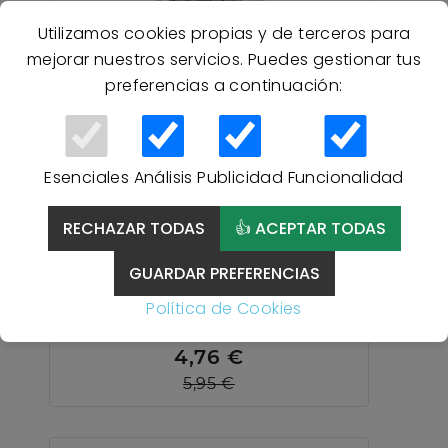
Utilizamos cookies propias y de terceros para
mejorar nuestros servicios. Puedes gestionar tus
preferencias a continuación:
Esenciales
Análisis
Publicidad
Funcionalidad
RECHAZAR TODAS
👍 ACEPTAR TODAS
20 % Descuento
GUARDAR PREFERENCIAS
BOLSA DE PAN 61347 BH
TEXTIL - BEIGE
Política de Cookies
4,76 €
5,95 €