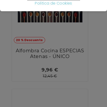
Política de Cookies
20 % Descuento
Alfombra Cocina ESPECIAS
Atenas - ÚNICO
9,96 €
12,45 €