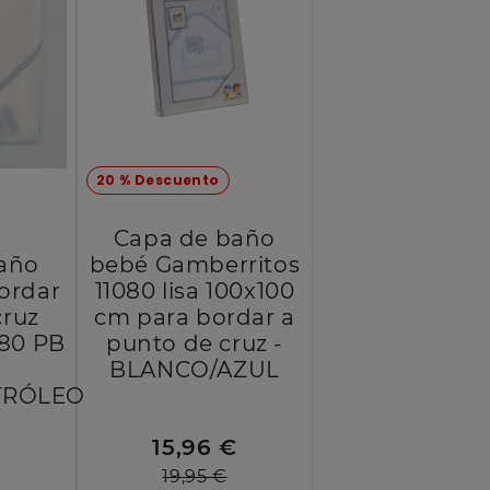
20 % Descuento
Capa de baño
año
bebé Gamberritos
ordar
11080 lisa 100x100
cruz
cm para bordar a
-80 PB
punto de cruz -
-
BLANCO/AZUL
TRÓLEO
15,96 €
€
19,95 €