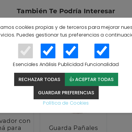
También Te Podría Interesar
izamos cookies propias y de terceros para mejorar nue
rvicios. Puedes gestionar tus preferencias a continuaci
Esenciales
Análisis
Publicidad
Funcionalidad
RECHAZAR TODAS
👍 ACEPTAR TODAS
GUARDAR PREFERENCIAS
Política de Cookies
ovador con
á para
Guarda Pañales