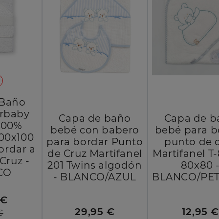
 Baño
erbaby
Capa de baño
Capa de b
 100%
bebé con babero
bebé para b
100x100
para bordar Punto
punto de 
ordar a
de Cruz Martifanel
Martifanel T
Cruz -
201 Twins algodón
80x80 
CO
- BLANCO/AZUL
BLANCO/PE
 €
29,95 €
12,95 
€