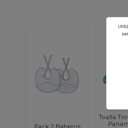
Util
se
Toalla Tr
Panam
Pack 2 Baberos