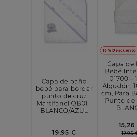
15 % Descuento
Capa de
Bebé Int
01700 –
Capa de baño
Algodón, 
bebé para bordar
cm, Para B
punto de cruz
Punto de 
Martifanel QB01 -
BLAN
BLANCO/AZUL
15,26
19,95 €
17,95 