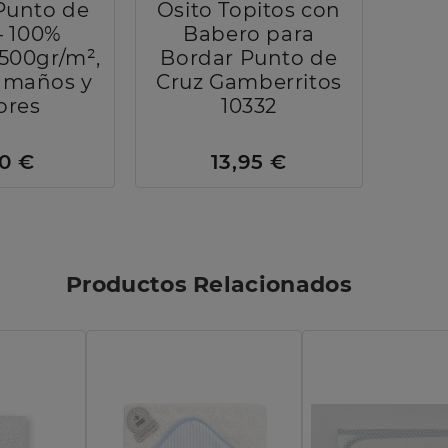
Punto de
Osito Topitos con
– 100%
Babero para
500gr/m²,
Bordar Punto de
Tamaños y
Cruz Gamberritos
ores
10332
20 €
13,95 €
Productos Relacionados