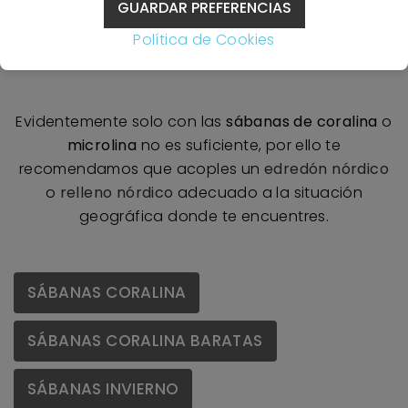
GUARDAR PREFERENCIAS
envolvente, acogedor y cálido, las
sábanas de
Política de Cookies
microlina
son las tuyas.
Evidentemente solo con las
sábanas de coralina
o
microlina
no es suficiente, por ello te
recomendamos que acoples un
edredón nórdico
o
relleno nórdico
adecuado a la situación
geográfica donde te encuentres.
SÁBANAS CORALINA
SÁBANAS CORALINA BARATAS
SÁBANAS INVIERNO