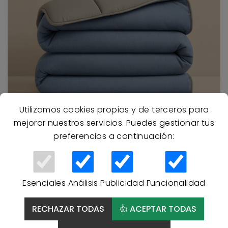
Utilizamos cookies propias y de terceros para
mejorar nuestros servicios. Puedes gestionar tus
Si buscas
máxima calidez y ligereza
, elige
nórdicos
preferencias a continuación:
de pluma
s
o plumón
.
Si prefieres
facilidad de lavado y precio accesible
,
opta por
fibra sintética
.
Esenciales
Análisis
Publicidad
Funcionalidad
Para personas con
alergias o asma, la fibra
es la
opción más recomendable.
RECHAZAR TODAS
👍 ACEPTAR TODAS
Si vives en zonas muy frías, el plumón será tu
aliado.