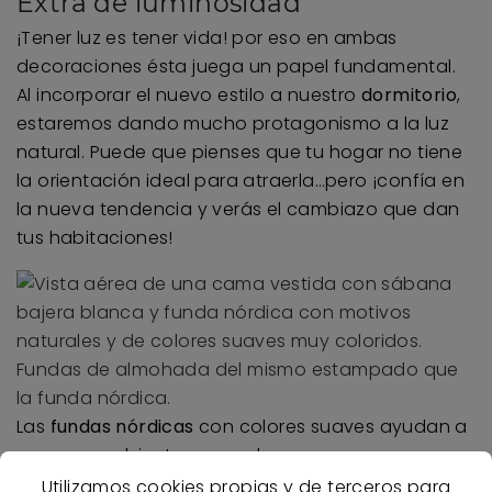
Extra de luminosidad
¡Tener luz es tener vida! por eso en ambas
decoraciones ésta juega un papel fundamental.
Al incorporar el nuevo estilo a nuestro
dormitorio
,
estaremos dando mucho protagonismo a la luz
natural. Puede que pienses que tu hogar no tiene
la orientación ideal para atraerla…pero ¡confía en
la nueva tendencia y verás el cambiazo que dan
tus habitaciones!
Las
fundas nórdicas
con colores suaves ayudan a
crear un ambiente acogedor
Utilizamos cookies propias y de terceros para