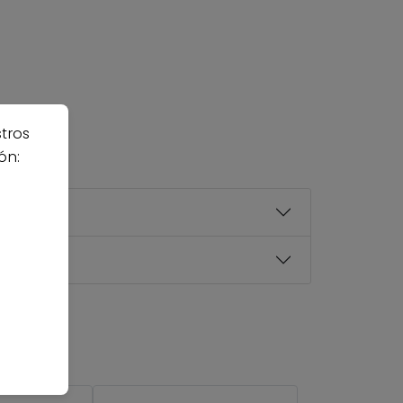
stros
ón: