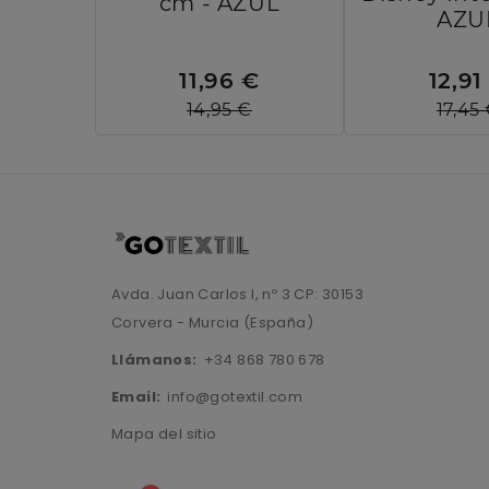
cm - AZUL
AZU
11,96 €
12,91
14,95 €
17,45
Avda. Juan Carlos I, nº 3 CP: 30153
Corvera - Murcia (España)
Llámanos:
+34 868 780 678
Email:
info@gotextil.com
Mapa del sitio