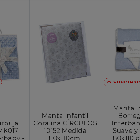
22 % Descuent
Manta In
Manta Infantil
Borreg
rbuja
Coralina CÍRCULOS
Interbab
MK017
10152 Medida
Suave y 
erbaby -
80x110cm.
80x110 