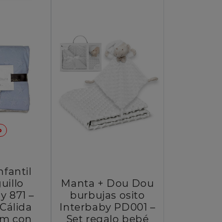
o
fantil
uillo
Manta + Dou Dou
y 871 –
burbujas osito
Cálida
Interbaby PD001 –
cm con
Set regalo bebé