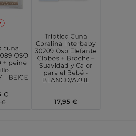
o
Tríptico Cuna
Coralina Interbaby
s cuna
30209 Oso Elefante
30089 OSO
Globos + Broche –
 + peine
Suavidad y Calor
llo.
para el Bebé -
 - BEIGE
BLANCO/AZUL
6 €
17,95 €
5 €