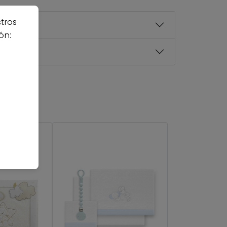
stros
ón: