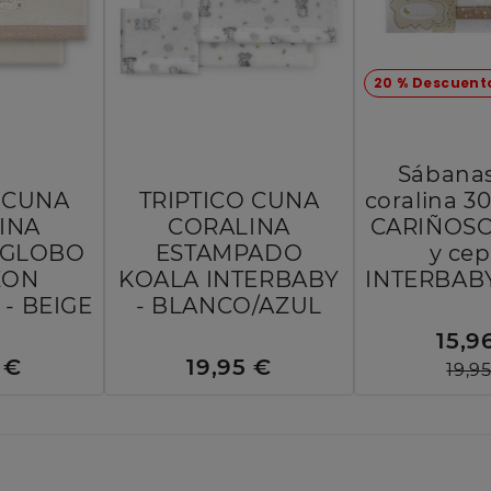
20 % Descuent
Sábana
O CUNA
TRIPTICO CUNA
coralina 
INA
CORALINA
CARIÑOSO
 GLOBO
ESTAMPADO
y cepi
ZON
KOALA INTERBABY
INTERBABY
- BEIGE
- BLANCO/AZUL
15,9
 €
19,95 €
19,9