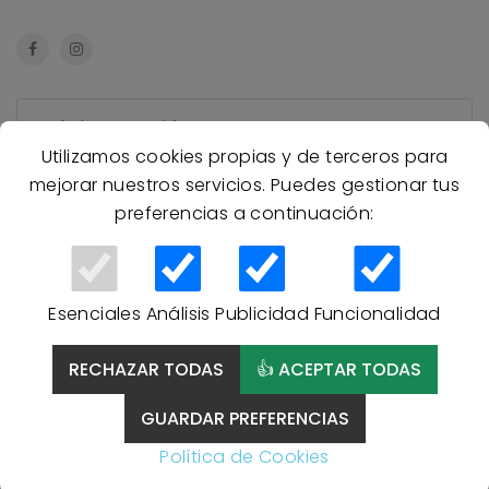
Más información
Utilizamos cookies propias y de terceros para
mejorar nuestros servicios. Puedes gestionar tus
Preguntas Frecuentes
preferencias a continuación:
Productos Relacionados
Esenciales
Análisis
Publicidad
Funcionalidad
NOVEDAD
RECHAZAR TODAS
👍 ACEPTAR TODAS
GUARDAR PREFERENCIAS
Política de Cookies