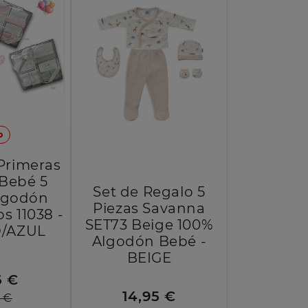
o
Primeras
 Bebé 5
Set de Regalo 5
Algodón
Piezas Savanna
s 11038 -
SET73 Beige 100%
/AZUL
Algodón Bebé -
BEIGE
6 €
14,95 €
5 €