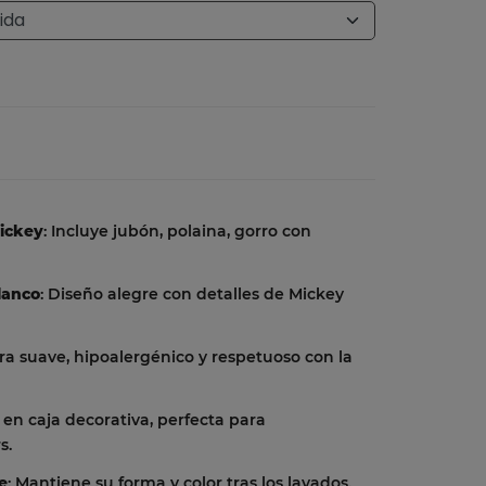
Mickey
: Incluye jubón, polaina, gorro con
lanco
: Diseño alegre con detalles de Mickey
tra suave, hipoalergénico y respetuoso con la
e en caja decorativa, perfecta para
s.
te
: Mantiene su forma y color tras los lavados.