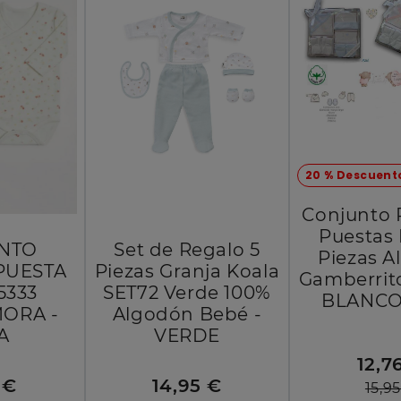
20 % Descuent
Conjunto 
Puestas
NTO
Set de Regalo 5
Piezas 
PUESTA
Piezas Granja Koala
Gamberrito
5333
SET72 Verde 100%
BLANCO
MORA -
Algodón Bebé -
A
VERDE
12,7
 €
14,95 €
15,9