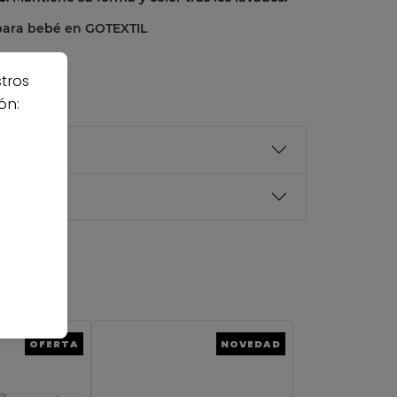
para bebé en GOTEXTIL
stros
ón:
OFERTA
NOVEDAD