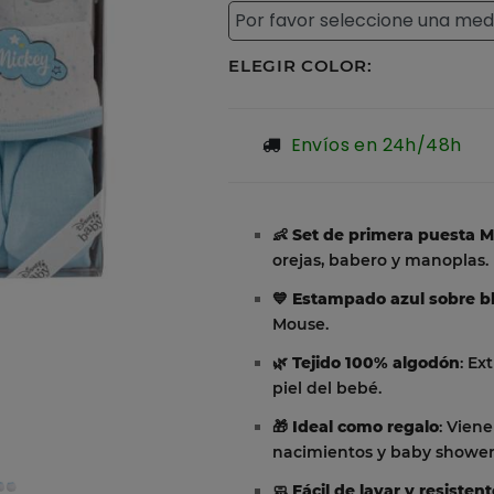
ELEGIR COLOR:
Envíos en 24h/48h
👶
Set de primera puesta 
orejas, babero y manoplas.
💙
Estampado azul sobre b
Mouse.
🌿
Tejido 100% algodón
: Ex
piel del bebé.
🎁
Ideal como regalo
: Vien
nacimientos y baby shower
🧼
Fácil de lavar y resisten