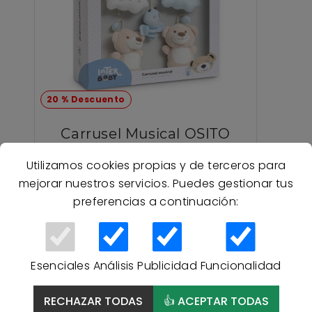
20 % Descuento
Carrusel Musical OSITO
Interbaby - AZUL
Utilizamos cookies propias y de terceros para
mejorar nuestros servicios. Puedes gestionar tus
19,96 €
preferencias a continuación:
24,95 €
Esenciales
Análisis
Publicidad
Funcionalidad
RECHAZAR TODAS
👍 ACEPTAR TODAS