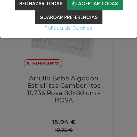
RECHAZAR TODAS
👍 ACEPTAR TODAS
GUARDAR PREFERENCIAS
Política de Cookies
15 % Descuento
Arrullo Bebé Algodón
Estrellitas Gamberritos
10736 Rosa 80x80 cm -
ROSA
15,94 €
18,75 €