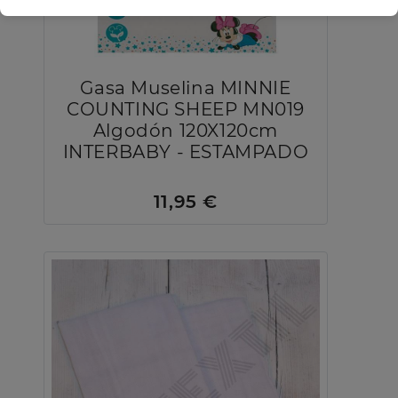
Gasa Muselina MINNIE
COUNTING SHEEP MN019
Algodón 120X120cm
INTERBABY - ESTAMPADO
11,95 €