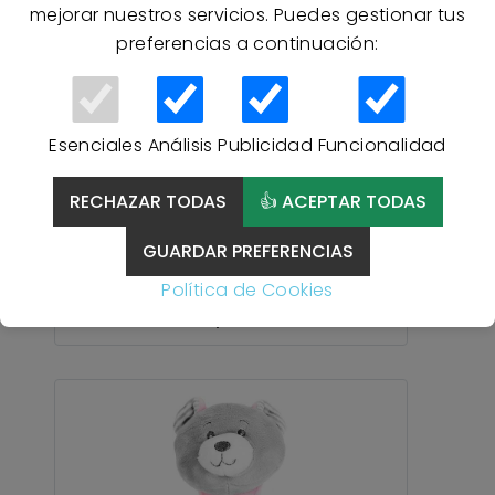
mejorar nuestros servicios. Puedes gestionar tus
preferencias a continuación:
Saco Universal Silla de
Esenciales
Análisis
Publicidad
Funcionalidad
Paseo Interbaby 10024
Beige – Impermeable,
RECHAZAR TODAS
👍 ACEPTAR TODAS
Transpirable y Cómodo -
BEIGE
GUARDAR PREFERENCIAS
Política de Cookies
24,95 €