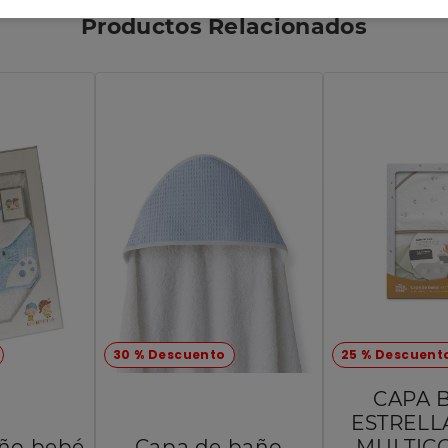
Productos Relacionados
30 % Descuento
25 % Descuent
CAPA 
ESTRELL
ño bebé
Capa de baño
MULTIC