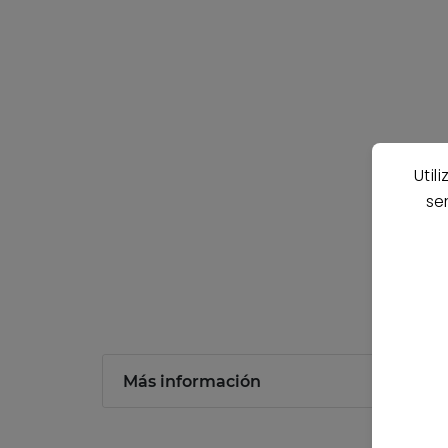
Util
se
Más información