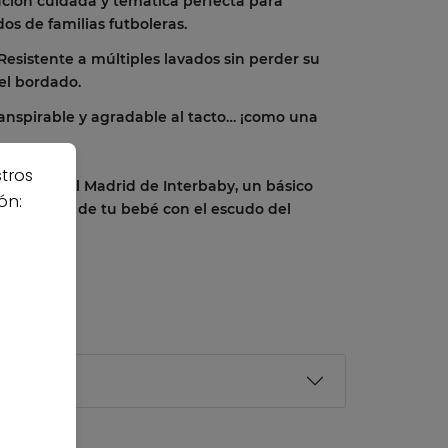
ación cuidada y temática perfecta para
os de familias futboleras.
 Resistente a múltiples lavados sin perder su
el bordado.
transpirable y agradable al tacto… ¡como una
stros
e baño Real Madrid de Interbaby, un básico
ón:
dado diario de tu bebé con el escudo del