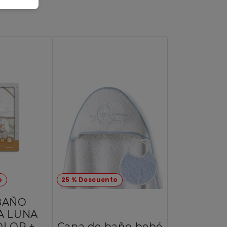
o
25 % Descuento
BAÑO
A LUNA
OLOR +
Capa de baño bebé