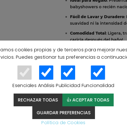
Ideal para Regalo
: Present
babyshowers o recién nacid
Fácil de Lavar y Duradero
:
suavidad ni la intensidad d
Comodidad Total
: Ligera, 
caricia después del baño!
izamos cookies propias y de terceros para mejorar nue
No te quedes sin la capa d
rvicios. Puedes gestionar tus preferencias a continuaci
imprescindible para el cui
mejor equipo del mundo.
Esenciales
Análisis
Publicidad
Funcionalidad
RECHAZAR TODAS
👍 ACEPTAR TODAS
GUARDAR PREFERENCIAS
Política de Cookies