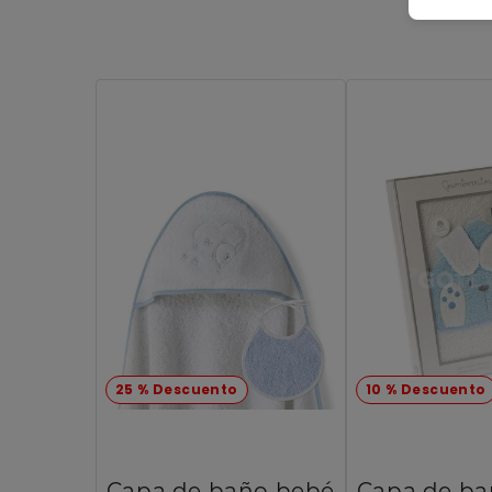
25 % Descuento
10 % Descuento
Capa de baño bebé
Capa de ba