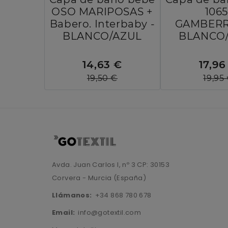
OSO MARIPOSAS +
1065
Babero. Interbaby -
GAMBERR
BLANCO/AZUL
BLANCO
14,63 €
17,96
19,50 €
19,95
Avda. Juan Carlos I, nº 3 CP: 30153
Corvera - Murcia (España)
Llámanos:
+34 868 780 678
Email:
info@gotextil.com