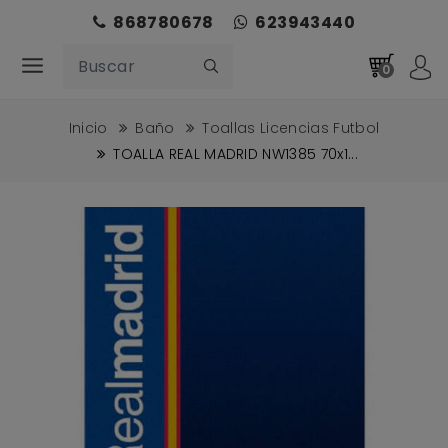
868780678
623943440
0
Inicio
Baño
Toallas Licencias Futbol
TOALLA REAL MADRID NW1385 70x1...