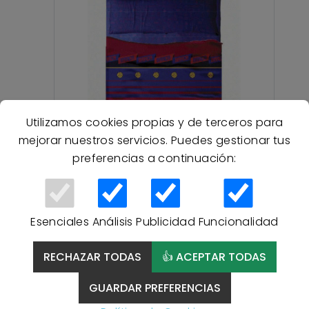
Utilizamos cookies propias y de terceros para
mejorar nuestros servicios. Puedes gestionar tus
preferencias a continuación:
Juego de Sábanas FC
Esenciales
Análisis
Publicidad
Funcionalidad
Barcelona 4 – Producto
Oficial con 3 Piezas, Tejido
RECHAZAR TODAS
👍 ACEPTAR TODAS
Suave y Certificado Oeko-
Tex
GUARDAR PREFERENCIAS