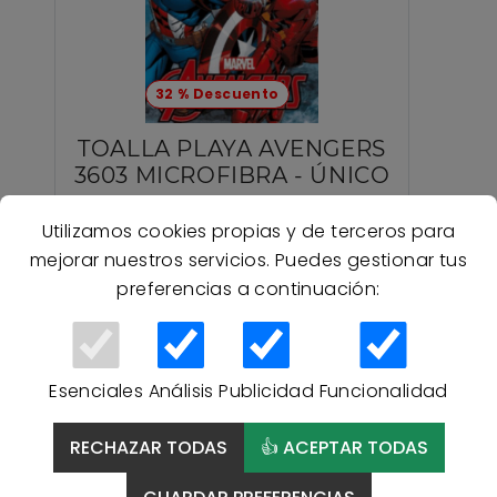
32 % Descuento
TOALLA PLAYA AVENGERS
3603 MICROFIBRA - ÚNICO
Utilizamos cookies propias y de terceros para
7,92 €
mejorar nuestros servicios. Puedes gestionar tus
11,65 €
preferencias a continuación:
Esenciales
Análisis
Publicidad
Funcionalidad
RECHAZAR TODAS
👍 ACEPTAR TODAS