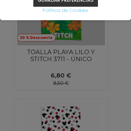
GUARDAR PREFERENCIAS
Política de Cookies
20 % Descuento
TOALLA PLAYA LILO Y
STITCH 3711 - ÚNICO
6,80 €
8,50 €