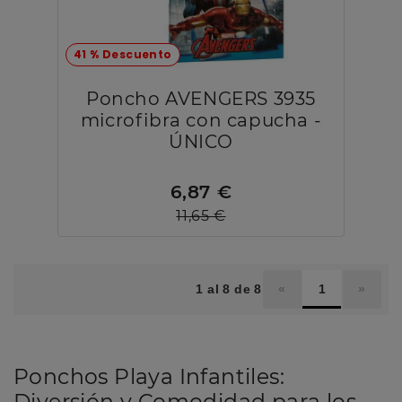
41 % Descuento
Poncho AVENGERS 3935
microfibra con capucha -
ÚNICO
6,87 €
11,65 €
1 al 8 de 8
«
1
»
Ponchos Playa Infantiles:
Diversión y Comodidad para los