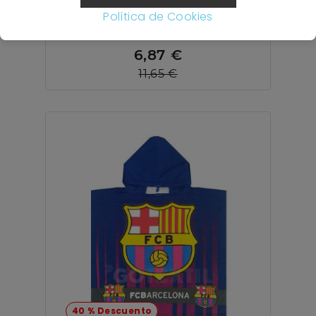
Capucha 50x100cm - ÚNICO
Política de Cookies
6,87 €
11,65 €
40 % Descuento