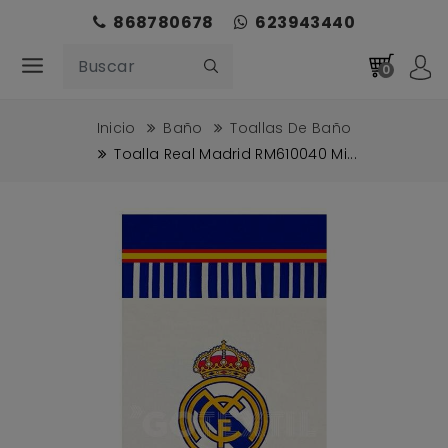
868780678
623943440
0
Inicio
Baño
Toallas De Baño
Toalla Real Madrid RM610040 Mi...