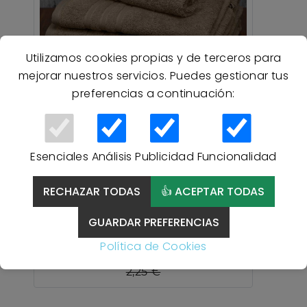
Utilizamos cookies propias y de terceros para
mejorar nuestros servicios. Puedes gestionar tus
preferencias a continuación:
10 % Descuento
Toalla Rizo Americano Vidal
Home – 100% Algodón,
Esenciales
Análisis
Publicidad
Funcionalidad
500gr/m², Súper Absorbente
y Suave, Uso Doméstico o
RECHAZAR TODAS
👍 ACEPTAR TODAS
Profesional, 13 Colores,
Varias Medidas - ARENA
GUARDAR PREFERENCIAS
Política de Cookies
2,03 €
2,25 €